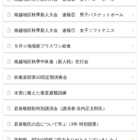
南越地区秋季新人大会 速報② 男子バスケットボール
南越地区秋季新人大会 速報① 女子ソフトテニス
９月☆地場産プラスワン給食
南越地区秋季中体連（新人戦）壮行会
吹奏楽部第10回定期演奏会
水害に備えた垂直避難訓練
若泉敬顕彰特別講演会（講演者:谷内正太郎氏）
若泉敬氏の志について学ぶ（3年 特別授業）
学校祭 PTAの皆様ご協力ありがとうございました！