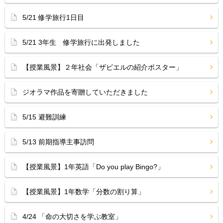
5/21 修学旅行1日目
5/21 3年生 修学旅行に出発しました
【授業風景】２年社会「ザビエルの紹介ポスター」
ジオラマ作品を寄贈していただきました
5/15 避難訓練
5/13 前期指導主事訪問
【授業風景】1年英語「Do you play Bingo?」
【授業風景】1年数学「分数の割り算」
4/24 「命の大切さを学ぶ教室」