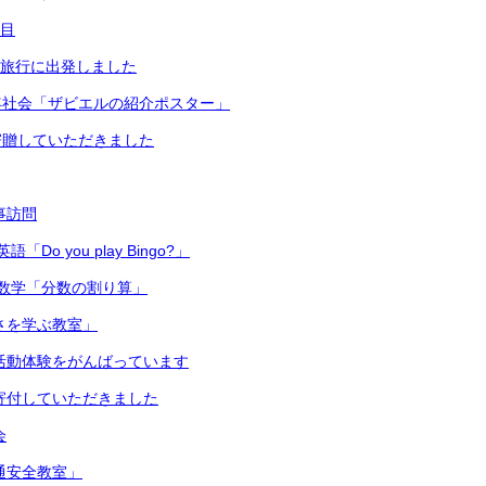
日目
修学旅行に出発しました
年社会「ザビエルの紹介ポスター」
寄贈していただきました
主事訪問
Do you play Bingo?」
数学「分数の割り算」
切さを学ぶ教室」
 部活動体験をがんばっています
ら寄付していただきました
会
交通安全教室」