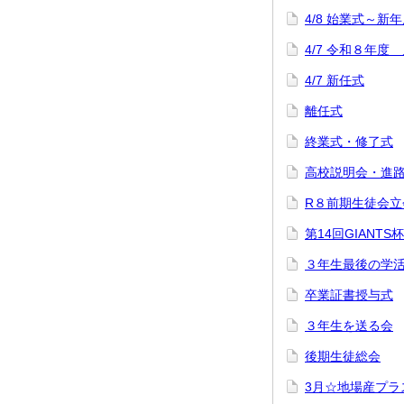
4/8 始業式～
4/7 令和８年度
4/7 新任式
離任式
終業式・修了式
高校説明会・進路
R８前期生徒会立
第14回GIANT
３年生最後の学
卒業証書授与式
３年生を送る会
後期生徒総会
3月☆地場産プラ