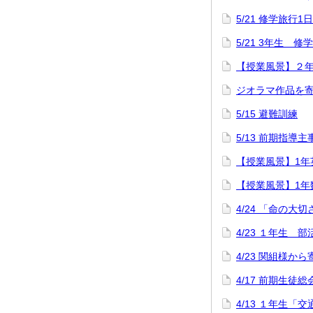
5/21 修学旅行1
5/21 3年生 
【授業風景】２
ジオラマ作品を
5/15 避難訓練
5/13 前期指導
【授業風景】1年英語「
【授業風景】1年
4/24 「命の大
4/23 １年生
4/23 関組様か
4/17 前期生徒総
4/13 １年生「