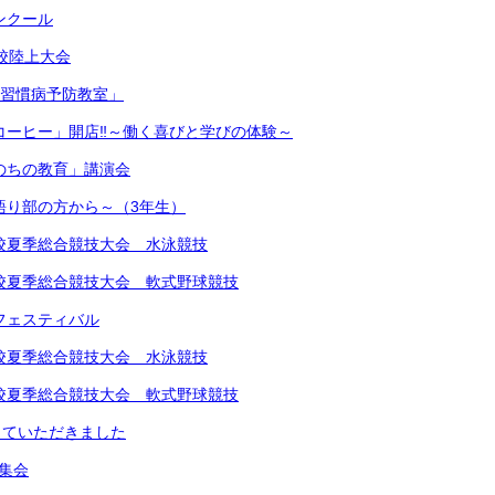
コンクール
学校陸上大会
生活習慣病予防教室」
きコーヒー」開店‼︎～働く喜びと学びの体験～
いのちの教育」講演会
～語り部の方から～（3年生）
中学校夏季総合競技大会 水泳競技
中学校夏季総合競技大会 軟式野球競技
楽フェスティバル
中学校夏季総合競技大会 水泳競技
中学校夏季総合競技大会 軟式野球競技
していただきました
め集会