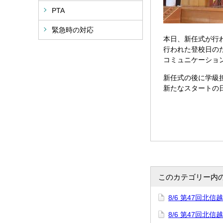
PTA
緊急時の対応
本日、新任式が行
行われた登校日の
コミュニケーショ
新任式の後に学級
新たなスタートの
このカテゴリー内
8/6 第47回
8/6 第47回