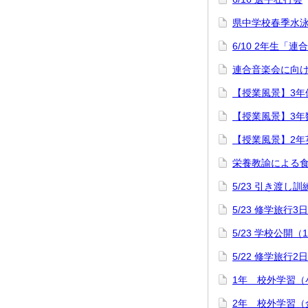
県中学校春季水
6/10 2年生「
連合音楽会に向け
【授業風景】3年
【授業風景】3年
【授業風景】2年
栄養教諭による
5/23 引き渡し訓
5/23 修学旅行3
5/23 学校公開（
5/22 修学旅行2
1年 校外学習（
2年 校外学習（