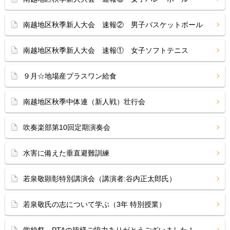
南越地区秋季新人大会 速報② 男子バスケットボール
南越地区秋季新人大会 速報① 女子ソフトテニス
９月☆地場産プラスワン給食
南越地区秋季中体連（新人戦）壮行会
吹奏楽部第10回定期演奏会
水害に備えた垂直避難訓練
若泉敬顕彰特別講演会（講演者:谷内正太郎氏）
若泉敬氏の志について学ぶ（3年 特別授業）