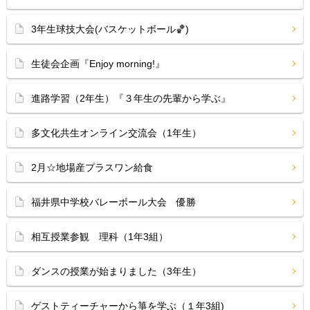
3年生球技大会(バスケットボール🏀)
生徒会企画『Enjoy morning!』
進路学習（2年生）『３年生の先輩から学ぶ』
多文化共生オンライン交流会（1年生）
2月☆地場産プラスワン給食
福井県中学校バレーボール大会 優勝
相互授業参観 理科（1年3組）
ダンスの授業が始まりました（3年生）
ゲストティーチャーから箏を学ぶ（１年3組)