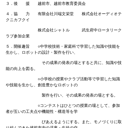
３．後 援 越前市、越前市教育委員会
４．協 力 有限会社川端文栄堂 株式会社オーディオテ
クニカフクイ
株式会社シャトル 武生府中ロータリーク
ラブ参加企業
５．開催趣旨 ○中学校技術・家庭科で学習した知識や技能を
生かし、ロボットの設計・製作を行い、
その成果の発表の場とすると共に、知識や技
能の向上を図る。
○小学校の授業やクラブ活動等で学習した知識
や技能を生かし、創造豊かなロボットの
製作を行い、その成果の発表の場とする。
○コンテストはひとつの授業の場として、参加
者が互いの工夫点や機能性・構造等を学
びあえるようにする。また、モノづくりに取
り組んできた越前市内の児童・生徒の交