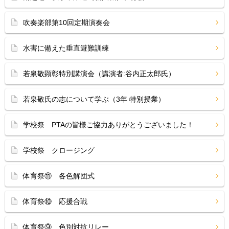
吹奏楽部第10回定期演奏会
水害に備えた垂直避難訓練
若泉敬顕彰特別講演会（講演者:谷内正太郎氏）
若泉敬氏の志について学ぶ（3年 特別授業）
学校祭 PTAの皆様ご協力ありがとうございました！
学校祭 クロージング
体育祭⑪ 各色解団式
体育祭⑩ 応援合戦
体育祭⑨ 色別対抗リレー