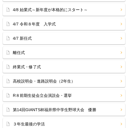
4/8 始業式～新年度が本格的にスタート～
4/7 令和８年度 入学式
4/7 新任式
離任式
終業式・修了式
高校説明会・進路説明会（2年生）
R８前期生徒会立会演説会・選挙
第14回GIANTS杯福井県中学生野球大会 優勝
３年生最後の学活