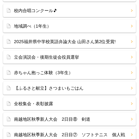
校内合唱コンクール🎵
地域調べ（1年生）
2025福井県中学校英語弁論大会 山田さん第2位受賞!
立会演説会・後期生徒会役員選挙
赤ちゃん抱っこ体験（3年生）
【ふるさと献立】さつまいもごはん
全校集会・表彰披露
南越地区秋季新人大会 2日目⑧ 剣道
南越地区秋季新人大会 2日目⑦ ソフトテニス 個人戦