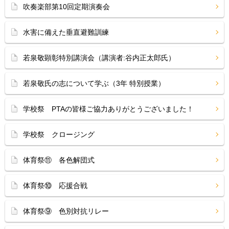
吹奏楽部第10回定期演奏会
水害に備えた垂直避難訓練
若泉敬顕彰特別講演会（講演者:谷内正太郎氏）
若泉敬氏の志について学ぶ（3年 特別授業）
学校祭 PTAの皆様ご協力ありがとうございました！
学校祭 クロージング
体育祭⑪ 各色解団式
体育祭⑩ 応援合戦
体育祭⑨ 色別対抗リレー