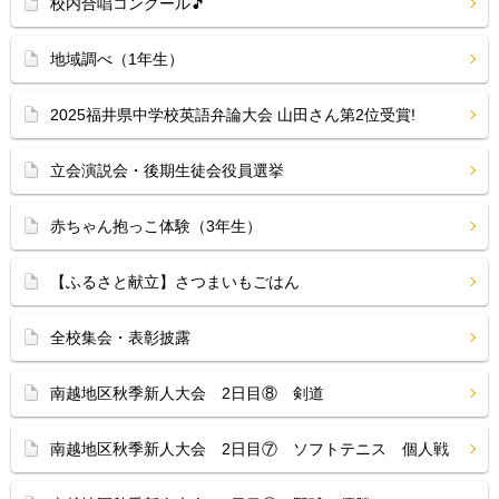
校内合唱コンクール🎵
地域調べ（1年生）
2025福井県中学校英語弁論大会 山田さん第2位受賞!
立会演説会・後期生徒会役員選挙
赤ちゃん抱っこ体験（3年生）
【ふるさと献立】さつまいもごはん
全校集会・表彰披露
南越地区秋季新人大会 2日目⑧ 剣道
南越地区秋季新人大会 2日目⑦ ソフトテニス 個人戦