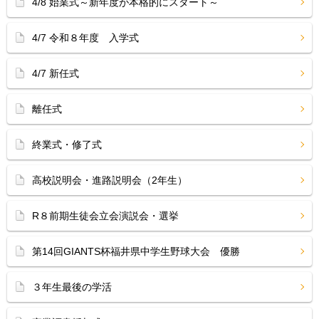
4/8 始業式～新年度が本格的にスタート～
4/7 令和８年度 入学式
4/7 新任式
離任式
終業式・修了式
高校説明会・進路説明会（2年生）
R８前期生徒会立会演説会・選挙
第14回GIANTS杯福井県中学生野球大会 優勝
３年生最後の学活