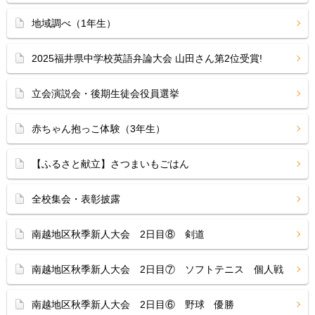
地域調べ（1年生）
2025福井県中学校英語弁論大会 山田さん第2位受賞!
立会演説会・後期生徒会役員選挙
赤ちゃん抱っこ体験（3年生）
【ふるさと献立】さつまいもごはん
全校集会・表彰披露
南越地区秋季新人大会 2日目⑧ 剣道
南越地区秋季新人大会 2日目⑦ ソフトテニス 個人戦
南越地区秋季新人大会 2日目⑥ 野球 優勝