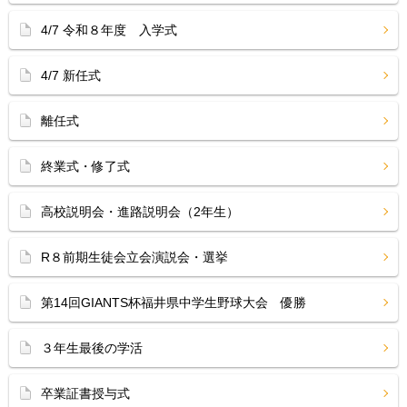
4/7 令和８年度 入学式
4/7 新任式
離任式
終業式・修了式
高校説明会・進路説明会（2年生）
R８前期生徒会立会演説会・選挙
第14回GIANTS杯福井県中学生野球大会 優勝
３年生最後の学活
卒業証書授与式