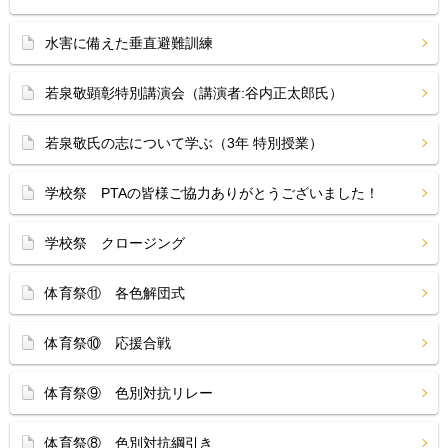
水害に備えた垂直避難訓練
若泉敬顕彰特別講演会（講演者:谷内正太郎氏）
若泉敬氏の志について学ぶ（3年 特別授業）
学校祭 PTAの皆様ご協力ありがとうございました！
学校祭 クロージング
体育祭⑪ 各色解団式
体育祭⑩ 応援合戦
体育祭⑨ 色別対抗リレー
体育祭⑧ 色別対抗綱引き