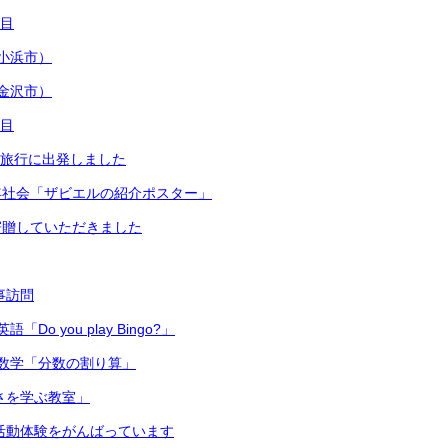
日目
小浜市）
金沢市）
日目
修学旅行に出発しました
年社会「ザビエルの紹介ポスター」
寄贈していただきました
主事訪問
Do you play Bingo?」
数学「分数の割り算」
切さを学ぶ教室」
 部活動体験をがんばっています