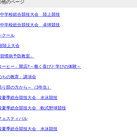
の他のページ
北信越中学校総合競技大会 陸上競技
北信越中学校総合競技大会 卓球競技
コンクール
学校陸上大会
生活習慣病予防教室」
きコーヒー」開店‼︎～働く喜びと学びの体験～
いのちの教育」講演会
～語り部の方から～（3年生）
中学校夏季総合競技大会 水泳競技
中学校夏季総合競技大会 軟式野球競技
楽フェスティバル
中学校夏季総合競技大会 水泳競技