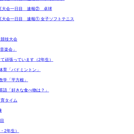
越地区大会一日目 速報② 卓球
越地区大会一日目 速報① 女子ソフトテニス
泳競技大会
連合音楽会」
て頑張っています（2年生）
体育「バドミントン」
数学「平方根」
英語「好きな食べ物は？」
食育タイム
練
日目
1・2年生）