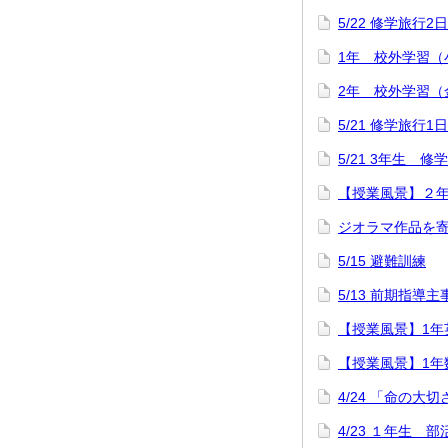
5/22 修学旅行2
1年 校外学習（
2年 校外学習（
5/21 修学旅行1
5/21 3年生 
【授業風景】２
ジオラマ作品を
5/15 避難訓練
5/13 前期指導
【授業風景】1年英語「
【授業風景】1年
4/24 「命の大
4/23 １年生