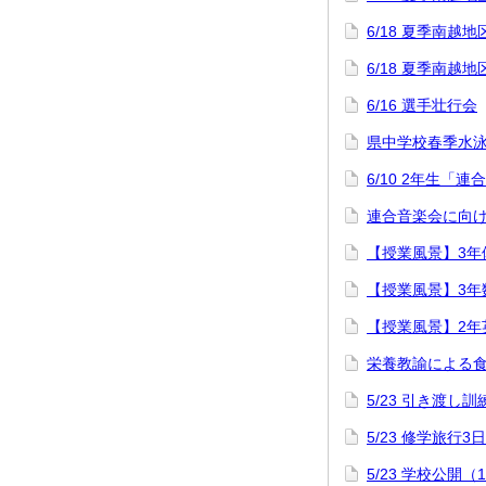
6/18 夏季南
6/18 夏季南
6/16 選手壮行会
県中学校春季水
6/10 2年生「
連合音楽会に向け
【授業風景】3年
【授業風景】3年
【授業風景】2年
栄養教諭による
5/23 引き渡し訓
5/23 修学旅行3
5/23 学校公開（