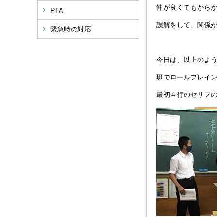
仲が良くてもから
PTA
誤解をして、関係
緊急時の対応
今日は、以上のよ
班でロールプレイ
最初４行のセリフ