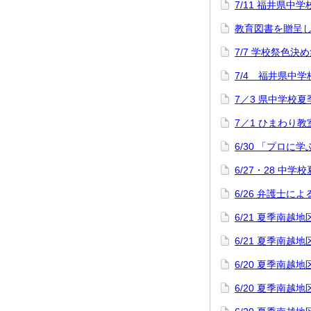
7/11 福井県
教育図書を贈呈
7/7 学校祭色決
7/4 福井県中
7／3 県中学校
7／1 ひまわり教
6/30 「プロに
6/27・28 中
6/26 弁護士
6/21 夏季南
6/21 夏季南
6/20 夏季南
6/20 夏季南