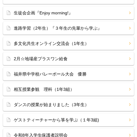
生徒会企画『Enjoy morning!』
進路学習（2年生）『３年生の先輩から学ぶ』
多文化共生オンライン交流会（1年生）
2月☆地場産プラスワン給食
福井県中学校バレーボール大会 優勝
相互授業参観 理科（1年3組）
ダンスの授業が始まりました（3年生）
ゲストティーチャーから箏を学ぶ（１年3組)
令和8年入学生保護者説明会