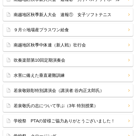
南越地区秋季新人大会 速報① 女子ソフトテニス
９月☆地場産プラスワン給食
南越地区秋季中体連（新人戦）壮行会
吹奏楽部第10回定期演奏会
水害に備えた垂直避難訓練
若泉敬顕彰特別講演会（講演者:谷内正太郎氏）
若泉敬氏の志について学ぶ（3年 特別授業）
学校祭 PTAの皆様ご協力ありがとうございました！