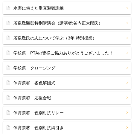
水害に備えた垂直避難訓練
若泉敬顕彰特別講演会（講演者:谷内正太郎氏）
若泉敬氏の志について学ぶ（3年 特別授業）
学校祭 PTAの皆様ご協力ありがとうございました！
学校祭 クロージング
体育祭⑪ 各色解団式
体育祭⑩ 応援合戦
体育祭⑨ 色別対抗リレー
体育祭⑧ 色別対抗綱引き