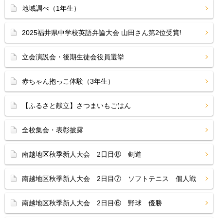
地域調べ（1年生）
2025福井県中学校英語弁論大会 山田さん第2位受賞!
立会演説会・後期生徒会役員選挙
赤ちゃん抱っこ体験（3年生）
【ふるさと献立】さつまいもごはん
全校集会・表彰披露
南越地区秋季新人大会 2日目⑧ 剣道
南越地区秋季新人大会 2日目⑦ ソフトテニス 個人戦
南越地区秋季新人大会 2日目⑥ 野球 優勝