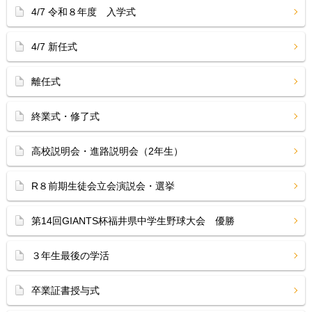
4/7 令和８年度 入学式
4/7 新任式
離任式
終業式・修了式
高校説明会・進路説明会（2年生）
R８前期生徒会立会演説会・選挙
第14回GIANTS杯福井県中学生野球大会 優勝
３年生最後の学活
卒業証書授与式