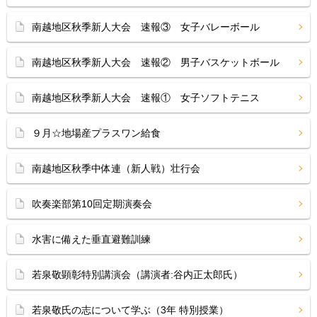
南越地区秋季新人大会 速報③ 女子バレーボール
南越地区秋季新人大会 速報② 男子バスケットボール
南越地区秋季新人大会 速報① 女子ソフトテニス
９月☆地場産プラスワン給食
南越地区秋季中体連（新人戦）壮行会
吹奏楽部第10回定期演奏会
水害に備えた垂直避難訓練
若泉敬顕彰特別講演会（講演者:谷内正太郎氏）
若泉敬氏の志について学ぶ（3年 特別授業）