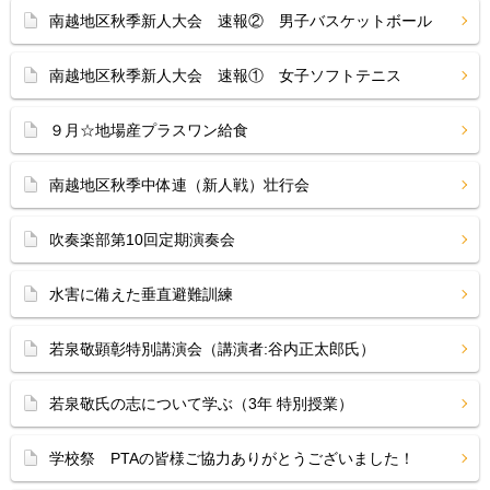
南越地区秋季新人大会 速報② 男子バスケットボール
南越地区秋季新人大会 速報① 女子ソフトテニス
９月☆地場産プラスワン給食
南越地区秋季中体連（新人戦）壮行会
吹奏楽部第10回定期演奏会
水害に備えた垂直避難訓練
若泉敬顕彰特別講演会（講演者:谷内正太郎氏）
若泉敬氏の志について学ぶ（3年 特別授業）
学校祭 PTAの皆様ご協力ありがとうございました！