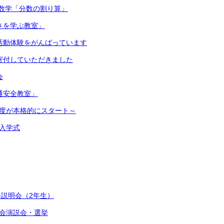
数学「分数の割り算」
切さを学ぶ教室」
 部活動体験をがんばっています
ら寄付していただきました
会
交通安全教室」
新年度が本格的にスタート～
 入学式
説明会（2年生）
会演説会・選挙