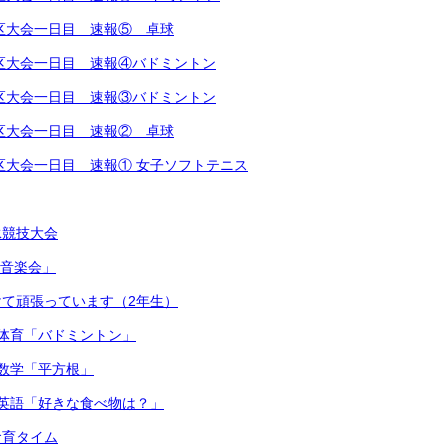
越地区大会一日目 速報⑤ 卓球
越地区大会一日目 速報④バドミントン
越地区大会一日目 速報③バドミントン
越地区大会一日目 速報② 卓球
越地区大会一日目 速報① 女子ソフトテニス
泳競技大会
連合音楽会」
て頑張っています（2年生）
体育「バドミントン」
数学「平方根」
英語「好きな食べ物は？」
食育タイム