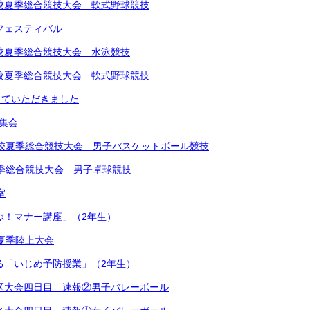
中学校夏季総合競技大会 軟式野球競技
楽フェスティバル
中学校夏季総合競技大会 水泳競技
中学校夏季総合競技大会 軟式野球競技
していただきました
め集会
学校夏季総合競技大会 男子バスケットボール競技
夏季総合競技大会 男子卓球競技
室
学ぶ！マナー講座」（2年生）
学校夏季陸上大会
による「いじめ予防授業」（2年生）
越地区大会四日目 速報②男子バレーボール