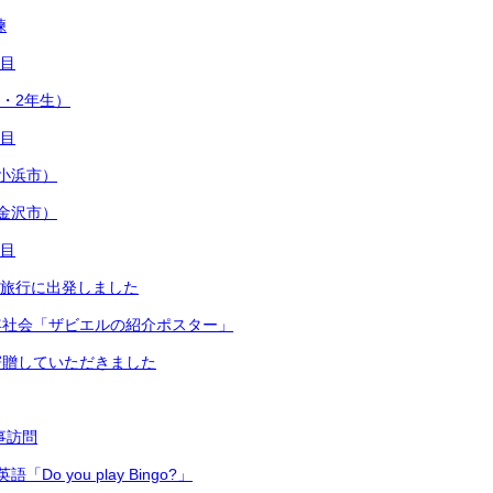
練
日目
1・2年生）
日目
小浜市）
金沢市）
日目
修学旅行に出発しました
年社会「ザビエルの紹介ポスター」
寄贈していただきました
主事訪問
Do you play Bingo?」