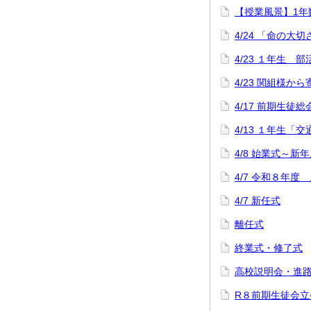
【授業風景】1年
4/24 「命の大
4/23 １年生
4/23 関組様か
4/17 前期生徒総
4/13 １年生「
4/8 始業式～
4/7 令和８年度
4/7 新任式
離任式
終業式・修了式
高校説明会・進路
R８前期生徒会立