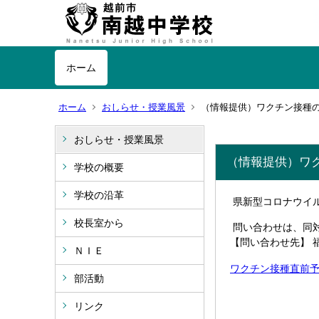
ホーム
ホーム
おしらせ・授業風景
（情報提供）ワクチン接種
おしらせ・授業風景
（情報提供）ワ
学校の概要
学校の沿革
県新型コロナウイ
校長室から
問い合わせは、同
【問い合わせ先】 福
ＮＩＥ
ワクチン
接種直前予約.
部活動
リンク