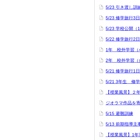
5/23 引き渡し訓
5/23 修学旅行3
5/23 学校公開（
5/22 修学旅行2
1年 校外学習（
2年 校外学習（
5/21 修学旅行1
5/21 3年生 
【授業風景】２
ジオラマ作品を
5/15 避難訓練
5/13 前期指導
【授業風景】1年英語「