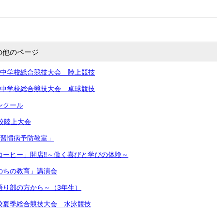
の他のページ
北信越中学校総合競技大会 陸上競技
北信越中学校総合競技大会 卓球競技
コンクール
学校陸上大会
生活習慣病予防教室」
きコーヒー」開店‼︎～働く喜びと学びの体験～
いのちの教育」講演会
～語り部の方から～（3年生）
中学校夏季総合競技大会 水泳競技