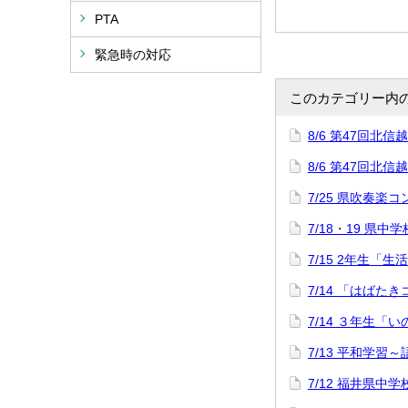
PTA
緊急時の対応
このカテゴリー内
8/6 第47回
8/6 第47回
7/25 県吹奏楽
7/18・19 県中
7/15 2年生「
7/14 「はばた
7/14 ３年生「
7/13 平和学習
7/12 福井県