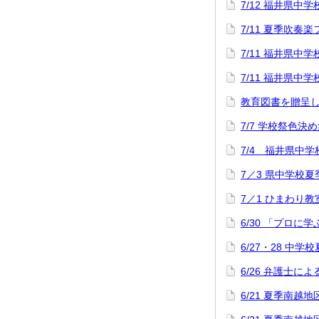
7/12 福井県
7/11 夏季吹奏
7/11 福井県
7/11 福井県
教育図書を贈呈
7/7 学校祭色決
7/4 福井県中
7／3 県中学校
7／1 ひまわり教
6/30 「プロに
6/27・28 中
6/26 弁護士
6/21 夏季南