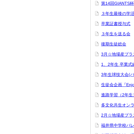
第14回GIANT
３年生最後の学
卒業証書授与式
３年生を送る会
後期生徒総会
3月☆地場産プラ
1、2年生 卒業
3年生球技大会(バ
生徒会企画『Enjoy
進路学習（2年生
多文化共生オンラ
2月☆地場産プラ
福井県中学校バ