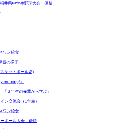
S杯福井県中学生野球大会 優勝
活
スワン給食
式練習の様子
スケットボール🏀)
 morning!』
）『３年生の先輩から学ぶ』
イン交流会（1年生）
スワン給食
レーボール大会 優勝