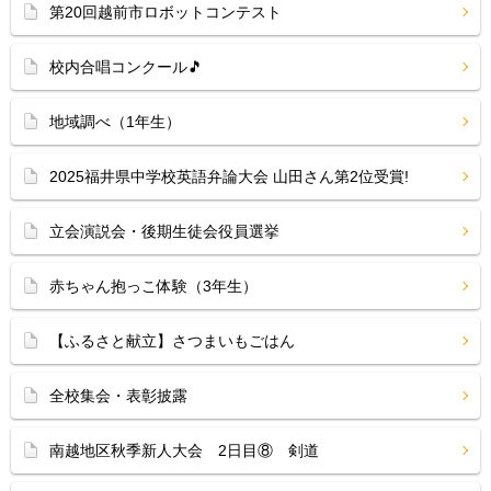
第20回越前市ロボットコンテスト
校内合唱コンクール🎵
地域調べ（1年生）
2025福井県中学校英語弁論大会 山田さん第2位受賞!
立会演説会・後期生徒会役員選挙
赤ちゃん抱っこ体験（3年生）
【ふるさと献立】さつまいもごはん
全校集会・表彰披露
南越地区秋季新人大会 2日目⑧ 剣道