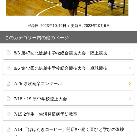
登録日:
2023年10月6日
/
更新日:
2023年10月6日
このカテゴリー内の他のページ
8/6 第47回北信越中学校総合競技大会 陸上競技
8/6 第47回北信越中学校総合競技大会 卓球競技
7/25 県吹奏楽コンクール
7/18・19 県中学校陸上大会
7/15 2年生「生活習慣病予防教室」
7/14 「はばたきコーヒー」開店‼︎～働く喜びと学びの体験
～