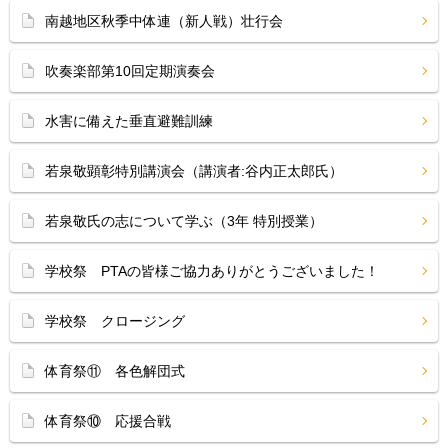
南越地区秋季中体連（新人戦）壮行会
吹奏楽部第10回定期演奏会
水害に備えた垂直避難訓練
若泉敬顕彰特別講演会（講演者:谷内正太郎氏）
若泉敬氏の志について学ぶ（3年 特別授業）
学校祭 PTAの皆様ご協力ありがとうございました！
学校祭 クロージング
体育祭⑪ 各色解団式
体育祭⑩ 応援合戦