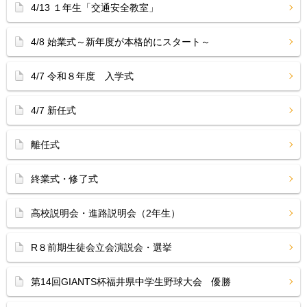
4/13 １年生「交通安全教室」
4/8 始業式～新年度が本格的にスタート～
4/7 令和８年度 入学式
4/7 新任式
離任式
終業式・修了式
高校説明会・進路説明会（2年生）
R８前期生徒会立会演説会・選挙
第14回GIANTS杯福井県中学生野球大会 優勝