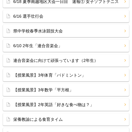
6/18 夏季南越地区大会一日目 速報① 女子ソフトテニス
6/16 選手壮行会
県中学校春季水泳競技大会
6/10 2年生「連合音楽会」
連合音楽会に向けて頑張っています（2年生）
【授業風景】3年体育「バドミントン」
【授業風景】3年数学「平方根」
【授業風景】2年英語「好きな食べ物は？」
栄養教諭による食育タイム