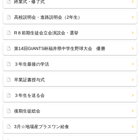
終業式・修了式
高校説明会・進路説明会（2年生）
R８前期生徒会立会演説会・選挙
第14回GIANTS杯福井県中学生野球大会 優勝
３年生最後の学活
卒業証書授与式
３年生を送る会
後期生徒総会
3月☆地場産プラスワン給食