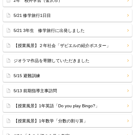
2年 校外学習（金沢市）
5/21 修学旅行1日目
5/21 3年生 修学旅行に出発しました
【授業風景】２年社会「ザビエルの紹介ポスター」
ジオラマ作品を寄贈していただきました
5/15 避難訓練
5/13 前期指導主事訪問
【授業風景】1年英語「Do you play Bingo?」
【授業風景】1年数学「分数の割り算」