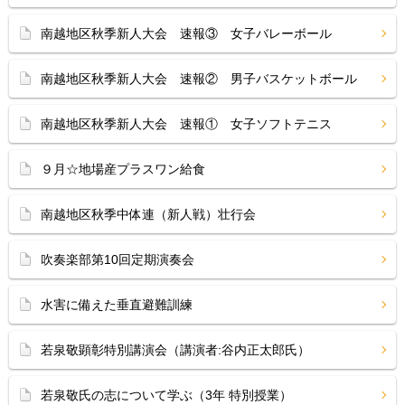
南越地区秋季新人大会 速報③ 女子バレーボール
南越地区秋季新人大会 速報② 男子バスケットボール
南越地区秋季新人大会 速報① 女子ソフトテニス
９月☆地場産プラスワン給食
南越地区秋季中体連（新人戦）壮行会
吹奏楽部第10回定期演奏会
水害に備えた垂直避難訓練
若泉敬顕彰特別講演会（講演者:谷内正太郎氏）
若泉敬氏の志について学ぶ（3年 特別授業）