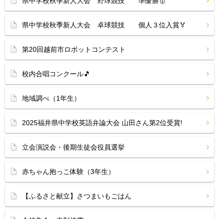
県中学校秋季新人大会 野球競技 準優勝🥇
県中学校秋季新人大会 卓球競技 個人３位入賞🏅
第20回越前市ロボットコンテスト
校内合唱コンクール🎵
地域調べ（1年生）
2025福井県中学校英語弁論大会 山田さん第2位受賞!
立会演説会・後期生徒会役員選挙
赤ちゃん抱っこ体験（3年生）
【ふるさと献立】さつまいもごはん