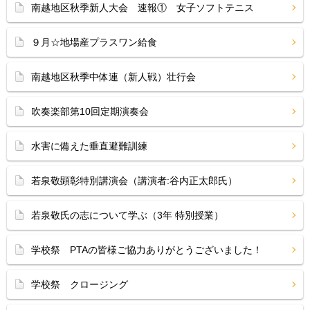
南越地区秋季新人大会 速報① 女子ソフトテニス
９月☆地場産プラスワン給食
南越地区秋季中体連（新人戦）壮行会
吹奏楽部第10回定期演奏会
水害に備えた垂直避難訓練
若泉敬顕彰特別講演会（講演者:谷内正太郎氏）
若泉敬氏の志について学ぶ（3年 特別授業）
学校祭 PTAの皆様ご協力ありがとうございました！
学校祭 クロージング