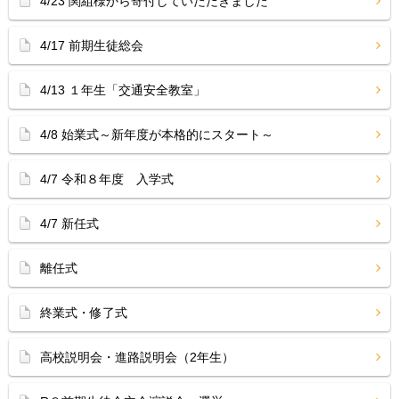
4/23 関組様から寄付していただきました
4/17 前期生徒総会
4/13 １年生「交通安全教室」
4/8 始業式～新年度が本格的にスタート～
4/7 令和８年度 入学式
4/7 新任式
離任式
終業式・修了式
高校説明会・進路説明会（2年生）