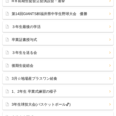
R８前期生徒会立会演説会・選挙
第14回GIANTS杯福井県中学生野球大会 優勝
３年生最後の学活
卒業証書授与式
３年生を送る会
後期生徒総会
3月☆地場産プラスワン給食
1、2年生 卒業式練習の様子
3年生球技大会(バスケットボール🏀)