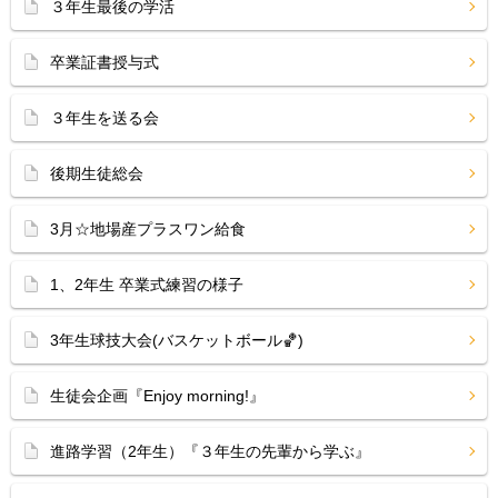
３年生最後の学活
卒業証書授与式
３年生を送る会
後期生徒総会
3月☆地場産プラスワン給食
1、2年生 卒業式練習の様子
3年生球技大会(バスケットボール🏀)
生徒会企画『Enjoy morning!』
進路学習（2年生）『３年生の先輩から学ぶ』