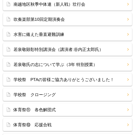
南越地区秋季中体連（新人戦）壮行会
吹奏楽部第10回定期演奏会
水害に備えた垂直避難訓練
若泉敬顕彰特別講演会（講演者:谷内正太郎氏）
若泉敬氏の志について学ぶ（3年 特別授業）
学校祭 PTAの皆様ご協力ありがとうございました！
学校祭 クロージング
体育祭⑪ 各色解団式
体育祭⑩ 応援合戦