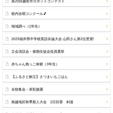
第20回越前市ロボットコンテスト
校内合唱コンクール🎵
地域調べ（1年生）
2025福井県中学校英語弁論大会 山田さん第2位受賞!
立会演説会・後期生徒会役員選挙
赤ちゃん抱っこ体験（3年生）
【ふるさと献立】さつまいもごはん
全校集会・表彰披露
南越地区秋季新人大会 2日目⑧ 剣道