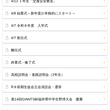
4/13 １年生「交通安全教室」
4/8 始業式～新年度が本格的にスタート～
4/7 令和８年度 入学式
4/7 新任式
離任式
終業式・修了式
高校説明会・進路説明会（2年生）
R８前期生徒会立会演説会・選挙
第14回GIANTS杯福井県中学生野球大会 優勝