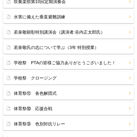
吹奏楽部第10回定期演奏会
水害に備えた垂直避難訓練
若泉敬顕彰特別講演会（講演者:谷内正太郎氏）
若泉敬氏の志について学ぶ（3年 特別授業）
学校祭 PTAの皆様ご協力ありがとうございました！
学校祭 クロージング
体育祭⑪ 各色解団式
体育祭⑩ 応援合戦
体育祭⑨ 色別対抗リレー