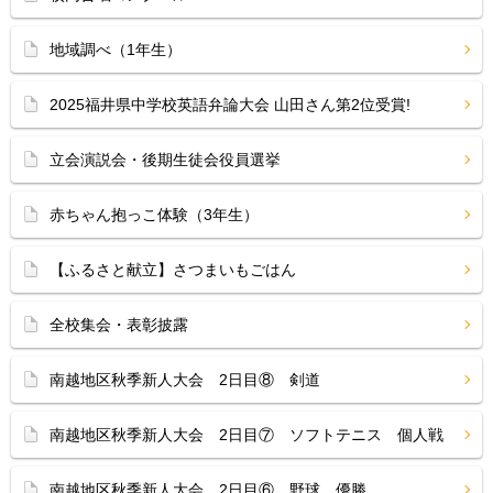
地域調べ（1年生）
2025福井県中学校英語弁論大会 山田さん第2位受賞!
立会演説会・後期生徒会役員選挙
赤ちゃん抱っこ体験（3年生）
【ふるさと献立】さつまいもごはん
全校集会・表彰披露
南越地区秋季新人大会 2日目⑧ 剣道
南越地区秋季新人大会 2日目⑦ ソフトテニス 個人戦
南越地区秋季新人大会 2日目⑥ 野球 優勝