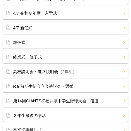
4/7 令和８年度 入学式
4/7 新任式
離任式
終業式・修了式
高校説明会・進路説明会（2年生）
R８前期生徒会立会演説会・選挙
第14回GIANTS杯福井県中学生野球大会 優勝
３年生最後の学活
卒業証書授与式