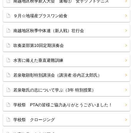
南越地区秋季新人大会 速報① 女子ソフトテニス
９月☆地場産プラスワン給食
南越地区秋季中体連（新人戦）壮行会
吹奏楽部第10回定期演奏会
水害に備えた垂直避難訓練
若泉敬顕彰特別講演会（講演者:谷内正太郎氏）
若泉敬氏の志について学ぶ（3年 特別授業）
学校祭 PTAの皆様ご協力ありがとうございました！
学校祭 クロージング