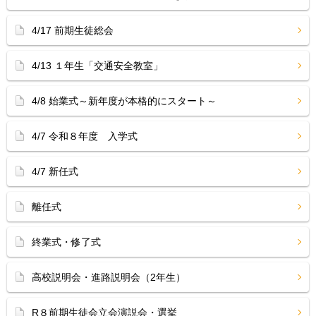
4/17 前期生徒総会
4/13 １年生「交通安全教室」
4/8 始業式～新年度が本格的にスタート～
4/7 令和８年度 入学式
4/7 新任式
離任式
終業式・修了式
高校説明会・進路説明会（2年生）
R８前期生徒会立会演説会・選挙