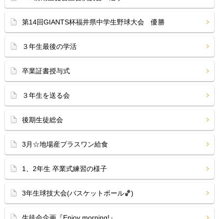
第14回GIANTS杯福井県中学生野球大会 優勝
３年生最後の学活
卒業証書授与式
３年生を送る会
後期生徒総会
3月☆地場産プラスワン給食
1、2年生 卒業式練習の様子
3年生球技大会(バスケットボール🏀)
生徒会企画『Enjoy morning!』