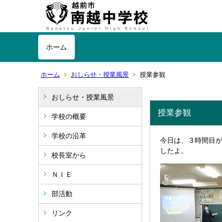
ホーム
ホーム
おしらせ・授業風景
授業参観
おしらせ・授業風景
授業参観
学校の概要
学校の沿革
今日は、３時間目
したよ。
校長室から
ＮＩＥ
部活動
リンク