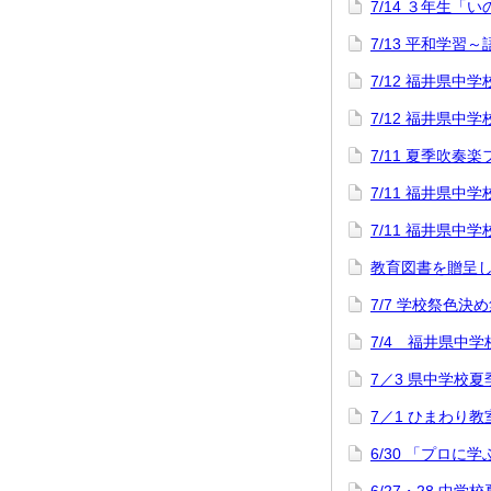
7/14 ３年生「
7/13 平和学習
7/12 福井県
7/12 福井県
7/11 夏季吹奏
7/11 福井県
7/11 福井県
教育図書を贈呈
7/7 学校祭色決
7/4 福井県中
7／3 県中学校
7／1 ひまわり教
6/30 「プロに