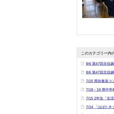
このカテゴリー内
8/6 第47回
8/6 第47回
7/25 県吹奏楽
7/18・19 県中
7/15 2年生「
7/14 「はばた