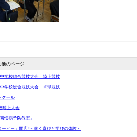
の他のページ
北信越中学校総合競技大会 陸上競技
北信越中学校総合競技大会 卓球競技
コンクール
学校陸上大会
生活習慣病予防教室」
きコーヒー」開店‼︎～働く喜びと学びの体験～