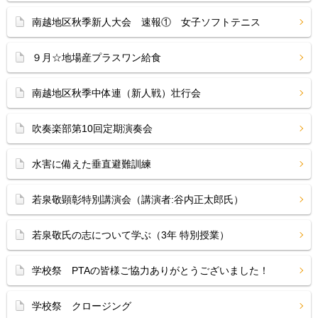
南越地区秋季新人大会 速報① 女子ソフトテニス
９月☆地場産プラスワン給食
南越地区秋季中体連（新人戦）壮行会
吹奏楽部第10回定期演奏会
水害に備えた垂直避難訓練
若泉敬顕彰特別講演会（講演者:谷内正太郎氏）
若泉敬氏の志について学ぶ（3年 特別授業）
学校祭 PTAの皆様ご協力ありがとうございました！
学校祭 クロージング