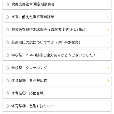
吹奏楽部第10回定期演奏会
水害に備えた垂直避難訓練
若泉敬顕彰特別講演会（講演者:谷内正太郎氏）
若泉敬氏の志について学ぶ（3年 特別授業）
学校祭 PTAの皆様ご協力ありがとうございました！
学校祭 クロージング
体育祭⑪ 各色解団式
体育祭⑩ 応援合戦
体育祭⑨ 色別対抗リレー