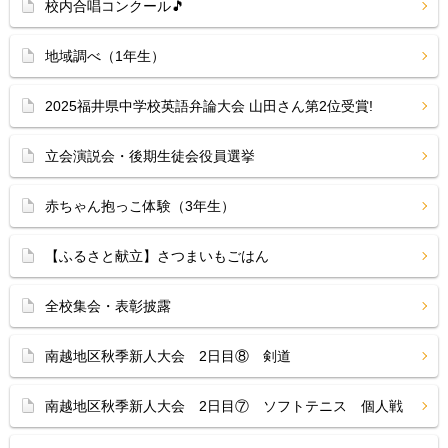
校内合唱コンクール🎵
地域調べ（1年生）
2025福井県中学校英語弁論大会 山田さん第2位受賞!
立会演説会・後期生徒会役員選挙
赤ちゃん抱っこ体験（3年生）
【ふるさと献立】さつまいもごはん
全校集会・表彰披露
南越地区秋季新人大会 2日目⑧ 剣道
南越地区秋季新人大会 2日目⑦ ソフトテニス 個人戦