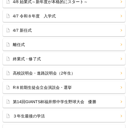
4/8 始業式～新年度が本格的にスタート～
4/7 令和８年度 入学式
4/7 新任式
離任式
終業式・修了式
高校説明会・進路説明会（2年生）
R８前期生徒会立会演説会・選挙
第14回GIANTS杯福井県中学生野球大会 優勝
３年生最後の学活