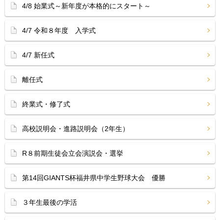
4/8 始業式～新年度が本格的にスタート～
4/7 令和８年度 入学式
4/7 新任式
離任式
終業式・修了式
高校説明会・進路説明会（2年生）
R８前期生徒会立会演説会・選挙
第14回GIANTS杯福井県中学生野球大会 優勝
３年生最後の学活