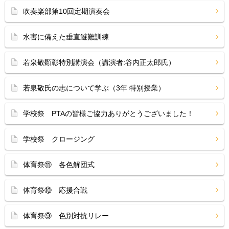
吹奏楽部第10回定期演奏会
水害に備えた垂直避難訓練
若泉敬顕彰特別講演会（講演者:谷内正太郎氏）
若泉敬氏の志について学ぶ（3年 特別授業）
学校祭 PTAの皆様ご協力ありがとうございました！
学校祭 クロージング
体育祭⑪ 各色解団式
体育祭⑩ 応援合戦
体育祭⑨ 色別対抗リレー