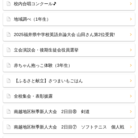
校内合唱コンクール🎵
地域調べ（1年生）
2025福井県中学校英語弁論大会 山田さん第2位受賞!
立会演説会・後期生徒会役員選挙
赤ちゃん抱っこ体験（3年生）
【ふるさと献立】さつまいもごはん
全校集会・表彰披露
南越地区秋季新人大会 2日目⑧ 剣道
南越地区秋季新人大会 2日目⑦ ソフトテニス 個人戦