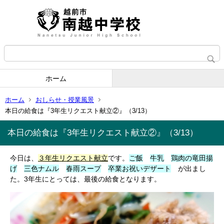
ホーム
ホーム
おしらせ・授業風景
本日の給食は『3年生リクエスト献立②』（3/13）
本日の給食は『3年生リクエスト献立②』（3/13）
今日は、
３年生リクエスト献立
です。
ご飯
牛乳
鶏肉の竜田揚
げ
三色ナムル
春雨スープ
卒業お祝いデザート
が出まし
た。3年生にとっては、最後の給食となります。