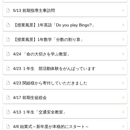
5/13 前期指導主事訪問
【授業風景】1年英語「Do you play Bingo?」
【授業風景】1年数学「分数の割り算」
4/24 「命の大切さを学ぶ教室」
4/23 １年生 部活動体験をがんばっています
4/23 関組様から寄付していただきました
4/17 前期生徒総会
4/13 １年生「交通安全教室」
4/8 始業式～新年度が本格的にスタート～