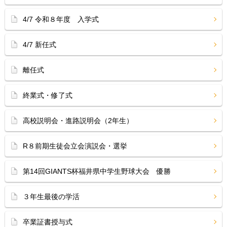
4/7 令和８年度 入学式
4/7 新任式
離任式
終業式・修了式
高校説明会・進路説明会（2年生）
R８前期生徒会立会演説会・選挙
第14回GIANTS杯福井県中学生野球大会 優勝
３年生最後の学活
卒業証書授与式