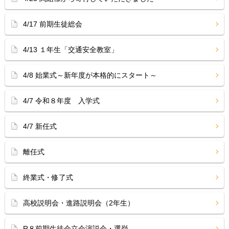
4/17 前期生徒総会
4/13 １年生「交通安全教室」
4/8 始業式～新年度が本格的にスタート～
4/7 令和８年度 入学式
4/7 新任式
離任式
終業式・修了式
高校説明会・進路説明会（2年生）
R８前期生徒会立会演説会・選挙