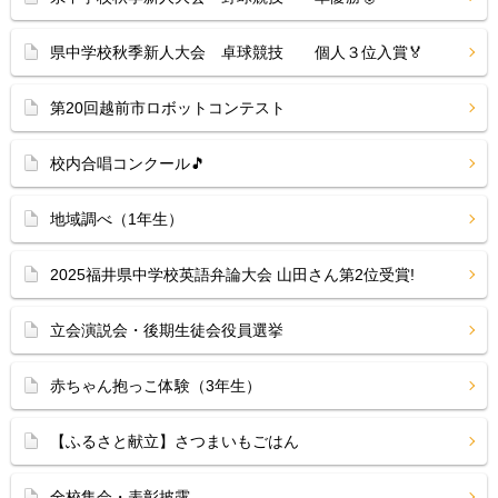
県中学校秋季新人大会 卓球競技 個人３位入賞🏅
第20回越前市ロボットコンテスト
校内合唱コンクール🎵
地域調べ（1年生）
2025福井県中学校英語弁論大会 山田さん第2位受賞!
立会演説会・後期生徒会役員選挙
赤ちゃん抱っこ体験（3年生）
【ふるさと献立】さつまいもごはん
全校集会・表彰披露