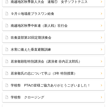
南越地区秋季新人大会 速報① 女子ソフトテニス
９月☆地場産プラスワン給食
南越地区秋季中体連（新人戦）壮行会
吹奏楽部第10回定期演奏会
水害に備えた垂直避難訓練
若泉敬顕彰特別講演会（講演者:谷内正太郎氏）
若泉敬氏の志について学ぶ（3年 特別授業）
学校祭 PTAの皆様ご協力ありがとうございました！
学校祭 クロージング