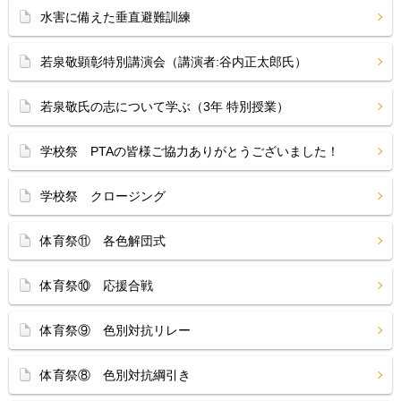
水害に備えた垂直避難訓練
若泉敬顕彰特別講演会（講演者:谷内正太郎氏）
若泉敬氏の志について学ぶ（3年 特別授業）
学校祭 PTAの皆様ご協力ありがとうございました！
学校祭 クロージング
体育祭⑪ 各色解団式
体育祭⑩ 応援合戦
体育祭⑨ 色別対抗リレー
体育祭⑧ 色別対抗綱引き