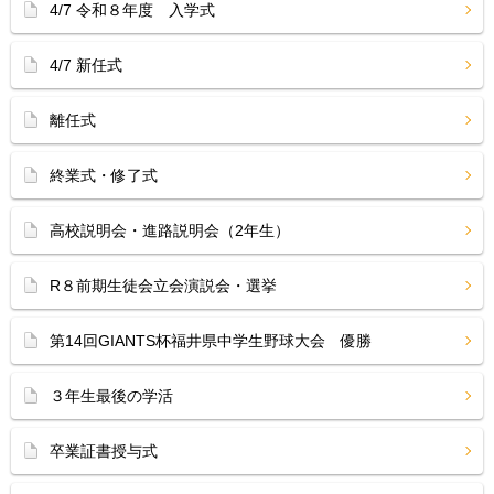
4/7 令和８年度 入学式
4/7 新任式
離任式
終業式・修了式
高校説明会・進路説明会（2年生）
R８前期生徒会立会演説会・選挙
第14回GIANTS杯福井県中学生野球大会 優勝
３年生最後の学活
卒業証書授与式