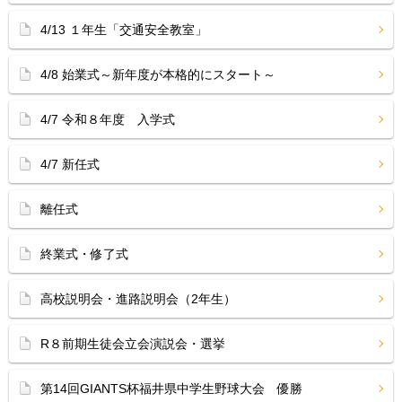
4/13 １年生「交通安全教室」
4/8 始業式～新年度が本格的にスタート～
4/7 令和８年度 入学式
4/7 新任式
離任式
終業式・修了式
高校説明会・進路説明会（2年生）
R８前期生徒会立会演説会・選挙
第14回GIANTS杯福井県中学生野球大会 優勝