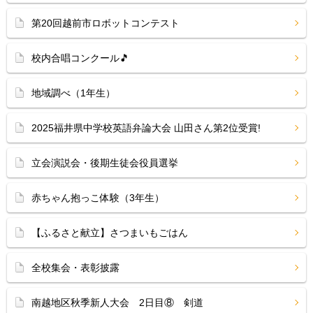
第20回越前市ロボットコンテスト
校内合唱コンクール🎵
地域調べ（1年生）
2025福井県中学校英語弁論大会 山田さん第2位受賞!
立会演説会・後期生徒会役員選挙
赤ちゃん抱っこ体験（3年生）
【ふるさと献立】さつまいもごはん
全校集会・表彰披露
南越地区秋季新人大会 2日目⑧ 剣道