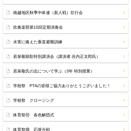
南越地区秋季中体連（新人戦）壮行会
吹奏楽部第10回定期演奏会
水害に備えた垂直避難訓練
若泉敬顕彰特別講演会（講演者:谷内正太郎氏）
若泉敬氏の志について学ぶ（3年 特別授業）
学校祭 PTAの皆様ご協力ありがとうございました！
学校祭 クロージング
体育祭⑪ 各色解団式
体育祭⑩ 応援合戦