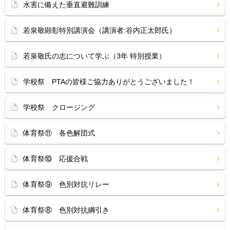
水害に備えた垂直避難訓練
若泉敬顕彰特別講演会（講演者:谷内正太郎氏）
若泉敬氏の志について学ぶ（3年 特別授業）
学校祭 PTAの皆様ご協力ありがとうございました！
学校祭 クロージング
体育祭⑪ 各色解団式
体育祭⑩ 応援合戦
体育祭⑨ 色別対抗リレー
体育祭⑧ 色別対抗綱引き