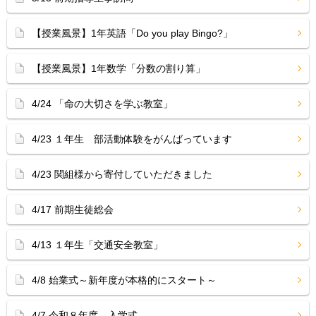
【授業風景】1年英語「Do you play Bingo?」
【授業風景】1年数学「分数の割り算」
4/24 「命の大切さを学ぶ教室」
4/23 １年生 部活動体験をがんばっています
4/23 関組様から寄付していただきました
4/17 前期生徒総会
4/13 １年生「交通安全教室」
4/8 始業式～新年度が本格的にスタート～
4/7 令和８年度 入学式