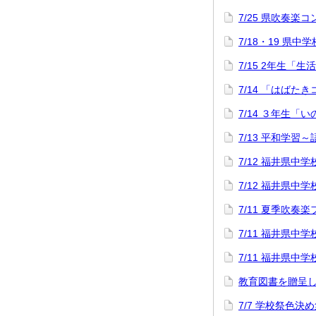
7/25 県吹奏楽
7/18・19 県中
7/15 2年生「
7/14 「はばた
7/14 ３年生「
7/13 平和学習
7/12 福井県
7/12 福井県
7/11 夏季吹奏
7/11 福井県
7/11 福井県
教育図書を贈呈
7/7 学校祭色決