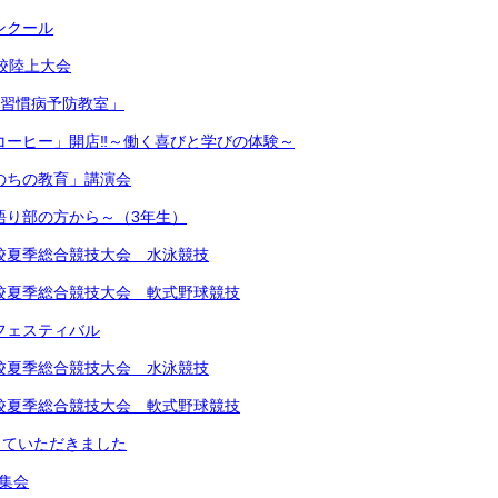
コンクール
学校陸上大会
生活習慣病予防教室」
きコーヒー」開店‼︎～働く喜びと学びの体験～
いのちの教育」講演会
～語り部の方から～（3年生）
中学校夏季総合競技大会 水泳競技
中学校夏季総合競技大会 軟式野球競技
楽フェスティバル
中学校夏季総合競技大会 水泳競技
中学校夏季総合競技大会 軟式野球競技
していただきました
め集会