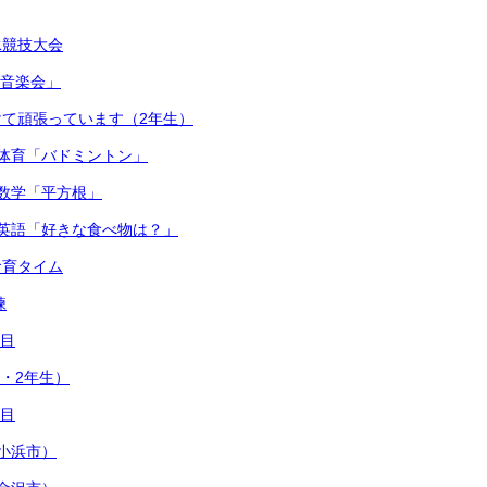
泳競技大会
連合音楽会」
て頑張っています（2年生）
体育「バドミントン」
数学「平方根」
英語「好きな食べ物は？」
食育タイム
練
日目
1・2年生）
日目
小浜市）