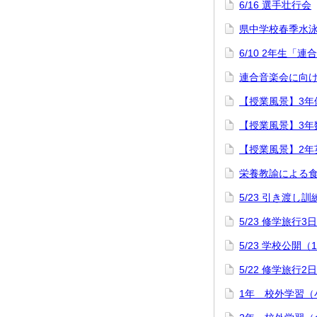
6/16 選手壮行会
県中学校春季水
6/10 2年生「
連合音楽会に向け
【授業風景】3年
【授業風景】3年
【授業風景】2年
栄養教諭による
5/23 引き渡し訓
5/23 修学旅行3
5/23 学校公開（
5/22 修学旅行2
1年 校外学習（