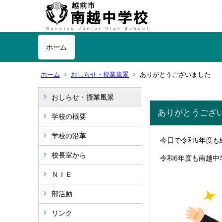
ホーム
ホーム
おしらせ・授業風景
ありがとうございました
おしらせ・授業風景
ありがとうござ
学校の概要
学校の沿革
今日で令和5年度も
校長室から
令和6年度も南越中
ＮＩＥ
部活動
リンク