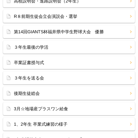
高校説明会・進路説明会（2年生）
R８前期生徒会立会演説会・選挙
第14回GIANTS杯福井県中学生野球大会 優勝
３年生最後の学活
卒業証書授与式
３年生を送る会
後期生徒総会
3月☆地場産プラスワン給食
1、2年生 卒業式練習の様子