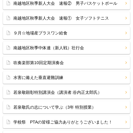
南越地区秋季新人大会 速報② 男子バスケットボール
南越地区秋季新人大会 速報① 女子ソフトテニス
９月☆地場産プラスワン給食
南越地区秋季中体連（新人戦）壮行会
吹奏楽部第10回定期演奏会
水害に備えた垂直避難訓練
若泉敬顕彰特別講演会（講演者:谷内正太郎氏）
若泉敬氏の志について学ぶ（3年 特別授業）
学校祭 PTAの皆様ご協力ありがとうございました！