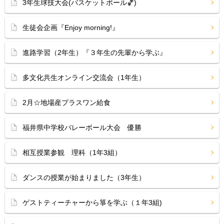
3年生球技大会(バスケットボール🏀)
生徒会企画『Enjoy morning!』
進路学習（2年生）『３年生の先輩から学ぶ』
多文化共生オンライン交流会（1年生）
2月☆地場産プラスワン給食
福井県中学校バレーボール大会 優勝
相互授業参観 理科（1年3組）
ダンスの授業が始まりました（3年生）
ゲストティーチャーから箏を学ぶ（１年3組)