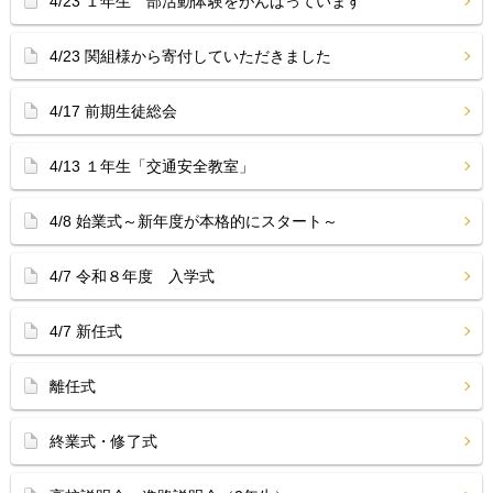
4/23 １年生 部活動体験をがんばっています
4/23 関組様から寄付していただきました
4/17 前期生徒総会
4/13 １年生「交通安全教室」
4/8 始業式～新年度が本格的にスタート～
4/7 令和８年度 入学式
4/7 新任式
離任式
終業式・修了式