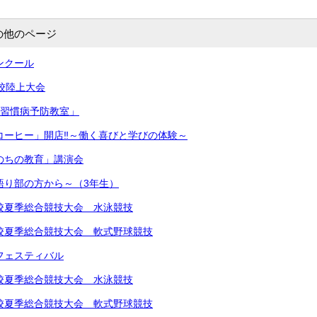
の他のページ
コンクール
学校陸上大会
生活習慣病予防教室」
きコーヒー」開店‼︎～働く喜びと学びの体験～
いのちの教育」講演会
～語り部の方から～（3年生）
中学校夏季総合競技大会 水泳競技
中学校夏季総合競技大会 軟式野球競技
楽フェスティバル
中学校夏季総合競技大会 水泳競技
中学校夏季総合競技大会 軟式野球競技