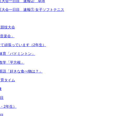
越地区大会一日目 速報② 卓球
越地区大会一日目 速報① 女子ソフトテニス
泳競技大会
連合音楽会」
て頑張っています（2年生）
体育「バドミントン」
数学「平方根」
英語「好きな食べ物は？」
食育タイム
練
日目
1・2年生）
日目