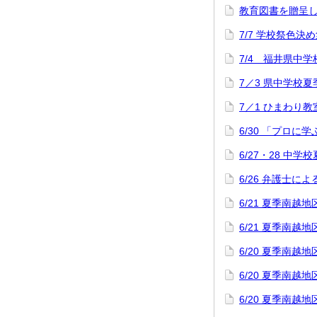
教育図書を贈呈
7/7 学校祭色決
7/4 福井県中
7／3 県中学校
7／1 ひまわり教
6/30 「プロに
6/27・28 中
6/26 弁護士
6/21 夏季南
6/21 夏季南
6/20 夏季南
6/20 夏季南
6/20 夏季南