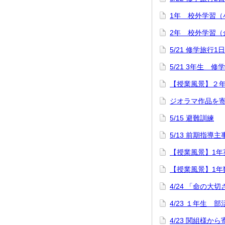
1年 校外学習（
2年 校外学習（
5/21 修学旅行1
5/21 3年生 
【授業風景】２
ジオラマ作品を
5/15 避難訓練
5/13 前期指導
【授業風景】1年英語「
【授業風景】1年
4/24 「命の大
4/23 １年生
4/23 関組様か