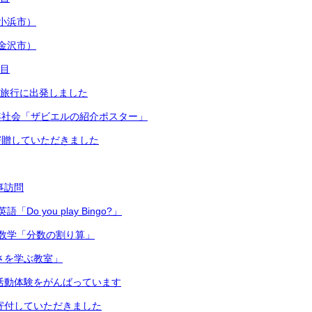
小浜市）
金沢市）
日目
修学旅行に出発しました
年社会「ザビエルの紹介ポスター」
寄贈していただきました
主事訪問
Do you play Bingo?」
数学「分数の割り算」
切さを学ぶ教室」
 部活動体験をがんばっています
ら寄付していただきました