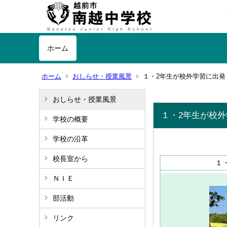
ホーム
ホーム
おしらせ・授業風景
１・2年生が校外学習に出発
おしらせ・授業風景
１・2年生が校
学校の概要
学校の沿革
校長室から
１
ＮＩＥ
部活動
リンク