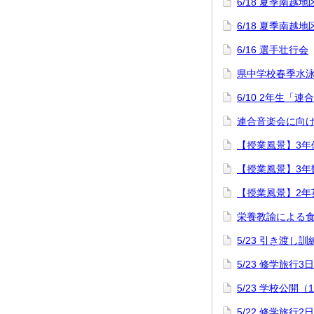
6/18 夏季南
6/18 夏季南
6/16 選手壮行会
県中学校春季水
6/10 2年生「
連合音楽会に向け
【授業風景】3年
【授業風景】3年
【授業風景】2年
栄養教諭による
5/23 引き渡し訓
5/23 修学旅行3
5/23 学校公開（
5/22 修学旅行2