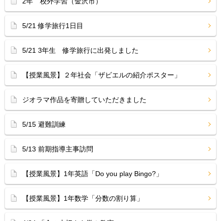
2年 校外学習（金沢市）
5/21 修学旅行1日目
5/21 3年生 修学旅行に出発しました
【授業風景】２年社会「ザビエルの紹介ポスター」
ジオラマ作品を寄贈していただきました
5/15 避難訓練
5/13 前期指導主事訪問
【授業風景】1年英語「Do you play Bingo?」
【授業風景】1年数学「分数の割り算」