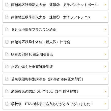
南越地区秋季新人大会 速報② 男子バスケットボール
南越地区秋季新人大会 速報① 女子ソフトテニス
９月☆地場産プラスワン給食
南越地区秋季中体連（新人戦）壮行会
吹奏楽部第10回定期演奏会
水害に備えた垂直避難訓練
若泉敬顕彰特別講演会（講演者:谷内正太郎氏）
若泉敬氏の志について学ぶ（3年 特別授業）
学校祭 PTAの皆様ご協力ありがとうございました！