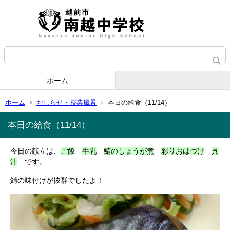
ホーム
ホーム
おしらせ・授業風景
本日の給食（11/14）
本日の給食（11/14）
今日の献立は、
ご飯
牛乳
鯖のしょうが煮
彩りおはづけ
呉
汁
です。
鯖の味付けが抜群でしたよ！