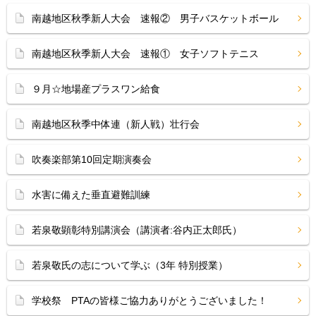
南越地区秋季新人大会 速報② 男子バスケットボール
南越地区秋季新人大会 速報① 女子ソフトテニス
９月☆地場産プラスワン給食
南越地区秋季中体連（新人戦）壮行会
吹奏楽部第10回定期演奏会
水害に備えた垂直避難訓練
若泉敬顕彰特別講演会（講演者:谷内正太郎氏）
若泉敬氏の志について学ぶ（3年 特別授業）
学校祭 PTAの皆様ご協力ありがとうございました！