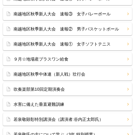
南越地区秋季新人大会 速報③ 女子バレーボール
南越地区秋季新人大会 速報② 男子バスケットボール
南越地区秋季新人大会 速報① 女子ソフトテニス
９月☆地場産プラスワン給食
南越地区秋季中体連（新人戦）壮行会
吹奏楽部第10回定期演奏会
水害に備えた垂直避難訓練
若泉敬顕彰特別講演会（講演者:谷内正太郎氏）
若泉敬氏の志について学ぶ（3年 特別授業）