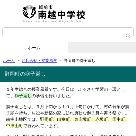
ホーム
ホーム
おしらせ・授業風景
野岡町の獅子返し
野岡町の獅子返し
１年生総合の授業風景です。今日は、ふるさと学習の一環とし
て、
獅子返し
の学習を行いました。
獅子返しとは、９月下旬から１０月上旬にかけて、村の若衆が獅
子頭を持ち、村役や新築の家に訪れ勇壮な獅子舞を舞う祭です。
南中山地区では、
野岡町、山室町、東庄境町、赤坂町、国中町、
中津山町
で行われています。