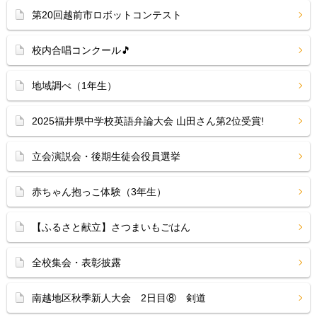
第20回越前市ロボットコンテスト
校内合唱コンクール🎵
地域調べ（1年生）
2025福井県中学校英語弁論大会 山田さん第2位受賞!
立会演説会・後期生徒会役員選挙
赤ちゃん抱っこ体験（3年生）
【ふるさと献立】さつまいもごはん
全校集会・表彰披露
南越地区秋季新人大会 2日目⑧ 剣道