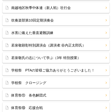
南越地区秋季中体連（新人戦）壮行会
吹奏楽部第10回定期演奏会
水害に備えた垂直避難訓練
若泉敬顕彰特別講演会（講演者:谷内正太郎氏）
若泉敬氏の志について学ぶ（3年 特別授業）
学校祭 PTAの皆様ご協力ありがとうございました！
学校祭 クロージング
体育祭⑪ 各色解団式
体育祭⑩ 応援合戦