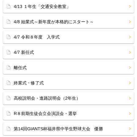
4/13 １年生「交通安全教室」
4/8 始業式～新年度が本格的にスタート～
4/7 令和８年度 入学式
4/7 新任式
離任式
終業式・修了式
高校説明会・進路説明会（2年生）
R８前期生徒会立会演説会・選挙
第14回GIANTS杯福井県中学生野球大会 優勝