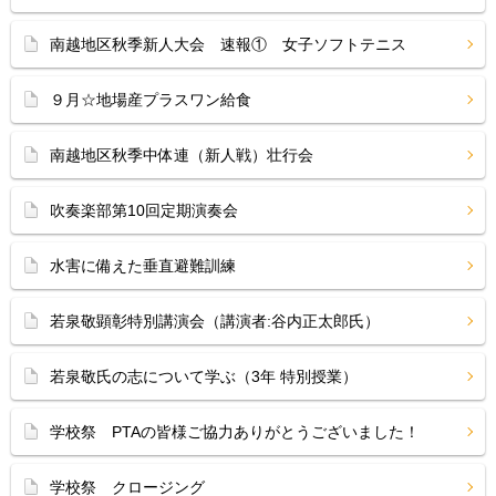
南越地区秋季新人大会 速報① 女子ソフトテニス
９月☆地場産プラスワン給食
南越地区秋季中体連（新人戦）壮行会
吹奏楽部第10回定期演奏会
水害に備えた垂直避難訓練
若泉敬顕彰特別講演会（講演者:谷内正太郎氏）
若泉敬氏の志について学ぶ（3年 特別授業）
学校祭 PTAの皆様ご協力ありがとうございました！
学校祭 クロージング