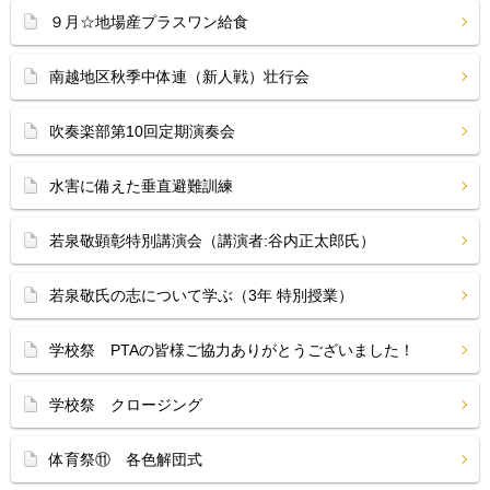
９月☆地場産プラスワン給食
南越地区秋季中体連（新人戦）壮行会
吹奏楽部第10回定期演奏会
水害に備えた垂直避難訓練
若泉敬顕彰特別講演会（講演者:谷内正太郎氏）
若泉敬氏の志について学ぶ（3年 特別授業）
学校祭 PTAの皆様ご協力ありがとうございました！
学校祭 クロージング
体育祭⑪ 各色解団式