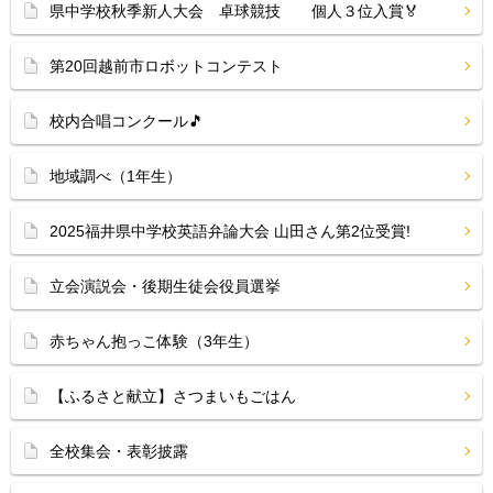
県中学校秋季新人大会 卓球競技 個人３位入賞🏅
第20回越前市ロボットコンテスト
校内合唱コンクール🎵
地域調べ（1年生）
2025福井県中学校英語弁論大会 山田さん第2位受賞!
立会演説会・後期生徒会役員選挙
赤ちゃん抱っこ体験（3年生）
【ふるさと献立】さつまいもごはん
全校集会・表彰披露