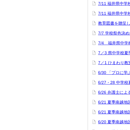
7/11 福井県
7/11 福井県
教育図書を贈呈
7/7 学校祭色決
7/4 福井県中
7／3 県中学校
7／1 ひまわり教
6/30 「プロに
6/27・28 中
6/26 弁護士
6/21 夏季南
6/21 夏季南
6/20 夏季南