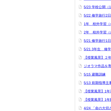
5/23 学校公開（
5/22 修学旅行2
1年 校外学習（
2年 校外学習（
5/21 修学旅行1
5/21 3年生 
【授業風景】２
ジオラマ作品を
5/15 避難訓練
5/13 前期指導
【授業風景】1年英語「
【授業風景】1年
4/24 「命の大