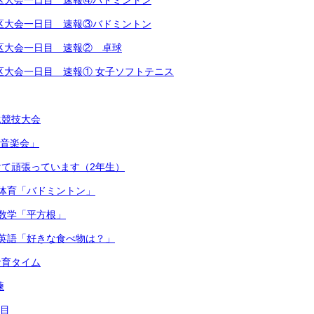
越地区大会一日目 速報④バドミントン
越地区大会一日目 速報③バドミントン
越地区大会一日目 速報② 卓球
越地区大会一日目 速報① 女子ソフトテニス
泳競技大会
連合音楽会」
て頑張っています（2年生）
体育「バドミントン」
数学「平方根」
英語「好きな食べ物は？」
食育タイム
練
日目