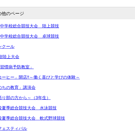
の他のページ
北信越中学校総合競技大会 陸上競技
北信越中学校総合競技大会 卓球競技
コンクール
学校陸上大会
生活習慣病予防教室」
きコーヒー」開店‼︎～働く喜びと学びの体験～
いのちの教育」講演会
～語り部の方から～（3年生）
中学校夏季総合競技大会 水泳競技
中学校夏季総合競技大会 軟式野球競技
楽フェスティバル