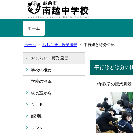
ホーム
ホーム
おしらせ・授業風景
平行線と線分の比
おしらせ・授業風景
平行線と線分の
学校の概要
学校の沿革
3年数学の授業風
校長室から
ＮＩＥ
部活動
リンク