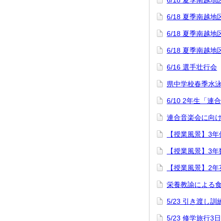
6/18 夏季南
6/18 夏季南
6/18 夏季南
6/18 夏季南
6/16 選手壮行会
県中学校春季水
6/10 2年生「
連合音楽会に向け
【授業風景】3年
【授業風景】3年
【授業風景】2年
栄養教諭による
5/23 引き渡し訓
5/23 修学旅行3