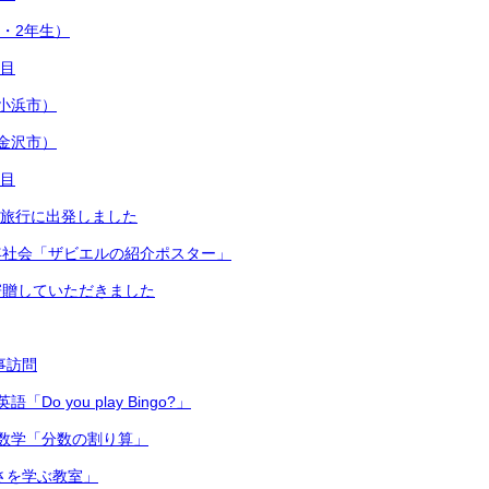
1・2年生）
日目
小浜市）
金沢市）
日目
修学旅行に出発しました
年社会「ザビエルの紹介ポスター」
寄贈していただきました
主事訪問
Do you play Bingo?」
数学「分数の割り算」
切さを学ぶ教室」