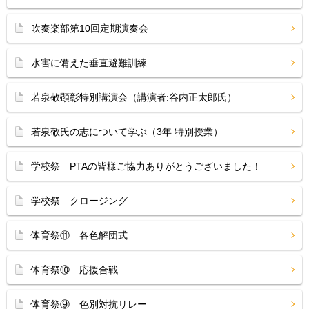
吹奏楽部第10回定期演奏会
水害に備えた垂直避難訓練
若泉敬顕彰特別講演会（講演者:谷内正太郎氏）
若泉敬氏の志について学ぶ（3年 特別授業）
学校祭 PTAの皆様ご協力ありがとうございました！
学校祭 クロージング
体育祭⑪ 各色解団式
体育祭⑩ 応援合戦
体育祭⑨ 色別対抗リレー