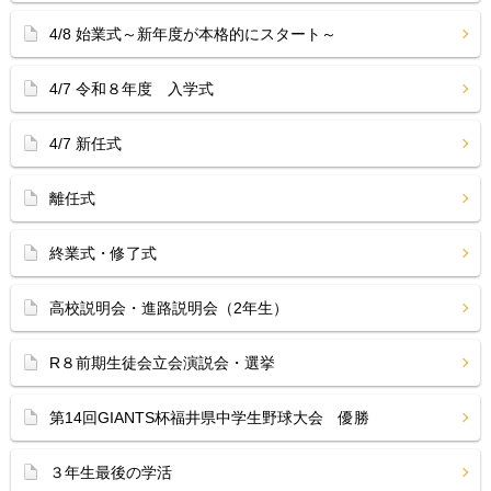
4/8 始業式～新年度が本格的にスタート～
4/7 令和８年度 入学式
4/7 新任式
離任式
終業式・修了式
高校説明会・進路説明会（2年生）
R８前期生徒会立会演説会・選挙
第14回GIANTS杯福井県中学生野球大会 優勝
３年生最後の学活