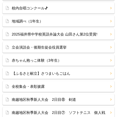
校内合唱コンクール🎵
地域調べ（1年生）
2025福井県中学校英語弁論大会 山田さん第2位受賞!
立会演説会・後期生徒会役員選挙
赤ちゃん抱っこ体験（3年生）
【ふるさと献立】さつまいもごはん
全校集会・表彰披露
南越地区秋季新人大会 2日目⑧ 剣道
南越地区秋季新人大会 2日目⑦ ソフトテニス 個人戦