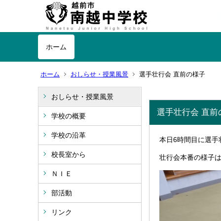
ホーム
ホーム
おしらせ・授業風景
選手壮行会 直前の様子
おしらせ・授業風景
選手壮行会 直前
学校の概要
学校の沿革
本日6時間目に選手
校長室から
壮行会本番の様子
ＮＩＥ
部活動
リンク