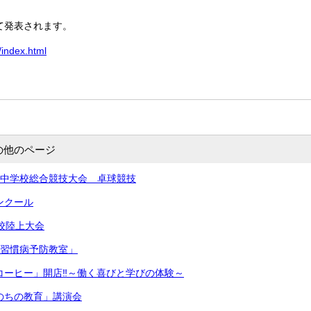
て発表されます。
/index.html
の他のページ
北信越中学校総合競技大会 卓球競技
コンクール
学校陸上大会
生活習慣病予防教室」
きコーヒー」開店‼︎～働く喜びと学びの体験～
いのちの教育」講演会