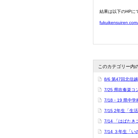
結果は以下のHPに
fukuikensuiren.com
このカテゴリー内
8/6 第47回
7/25 県吹奏楽
7/18・19 県中
7/15 2年生「
7/14 「はばた
7/14 ３年生「