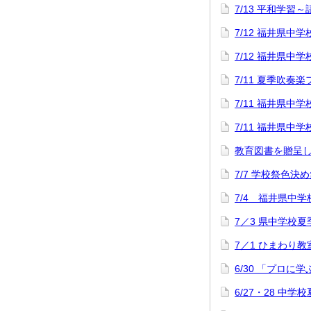
7/13 平和学習
7/12 福井県
7/12 福井県
7/11 夏季吹奏
7/11 福井県
7/11 福井県
教育図書を贈呈
7/7 学校祭色決
7/4 福井県中
7／3 県中学校
7／1 ひまわり教
6/30 「プロに
6/27・28 中