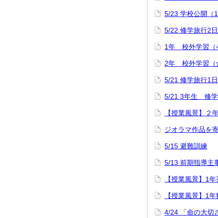
5/23 学校公開（
5/22 修学旅行2
1年 校外学習（
2年 校外学習（
5/21 修学旅行1
5/21 3年生 
【授業風景】２
ジオラマ作品を
5/15 避難訓練
5/13 前期指導
【授業風景】1年英語「
【授業風景】1年
4/24 「命の大