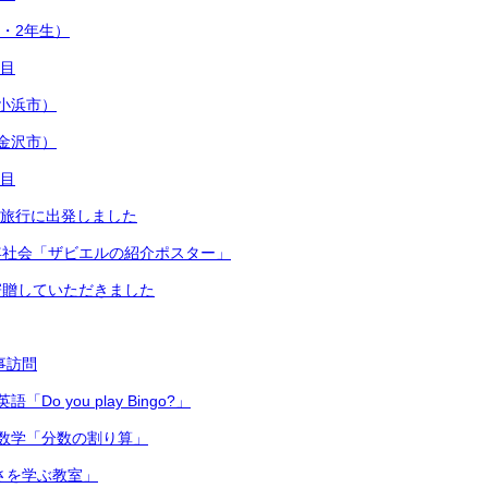
1・2年生）
日目
小浜市）
金沢市）
日目
修学旅行に出発しました
年社会「ザビエルの紹介ポスター」
寄贈していただきました
主事訪問
Do you play Bingo?」
数学「分数の割り算」
切さを学ぶ教室」