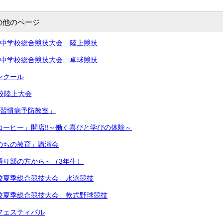
の他のページ
北信越中学校総合競技大会 陸上競技
北信越中学校総合競技大会 卓球競技
コンクール
学校陸上大会
生活習慣病予防教室」
きコーヒー」開店‼︎～働く喜びと学びの体験～
いのちの教育」講演会
～語り部の方から～（3年生）
中学校夏季総合競技大会 水泳競技
中学校夏季総合競技大会 軟式野球競技
楽フェスティバル