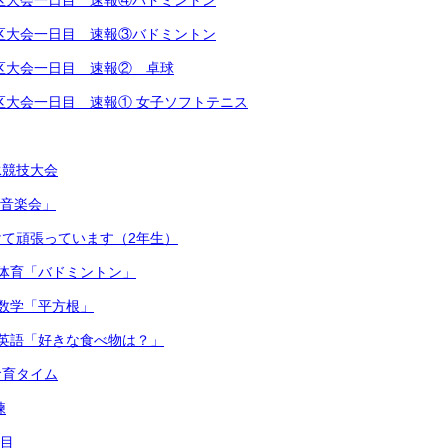
越地区大会一日目 速報④バドミントン
越地区大会一日目 速報③バドミントン
越地区大会一日目 速報② 卓球
越地区大会一日目 速報① 女子ソフトテニス
泳競技大会
連合音楽会」
て頑張っています（2年生）
体育「バドミントン」
数学「平方根」
英語「好きな食べ物は？」
食育タイム
練
日目