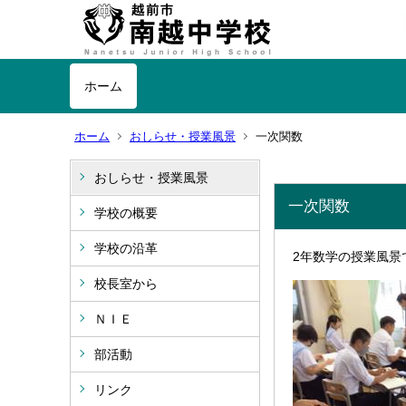
ホーム
ホーム
おしらせ・授業風景
一次関数
おしらせ・授業風景
一次関数
学校の概要
学校の沿革
2年数学の授業風
校長室から
ＮＩＥ
部活動
リンク