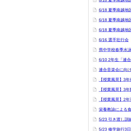
6/18 夏季南
6/18 夏季南
6/18 夏季南
6/18 夏季南
6/16 選手壮行会
県中学校春季水
6/10 2年生「
連合音楽会に向け
【授業風景】3年
【授業風景】3年
【授業風景】2年
栄養教諭による
5/23 引き渡し訓
5/23 修学旅行3