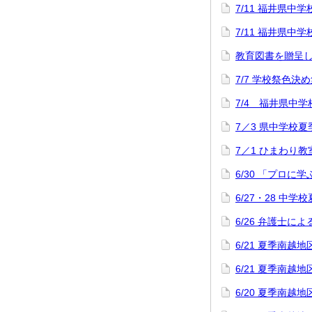
7/11 福井県
7/11 福井県
教育図書を贈呈
7/7 学校祭色決
7/4 福井県中
7／3 県中学校
7／1 ひまわり教
6/30 「プロに
6/27・28 中
6/26 弁護士
6/21 夏季南
6/21 夏季南
6/20 夏季南