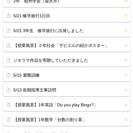
2年 校外学習（金沢市）
5/21 修学旅行1日目
5/21 3年生 修学旅行に出発しました
【授業風景】２年社会「ザビエルの紹介ポスター」
ジオラマ作品を寄贈していただきました
5/15 避難訓練
5/13 前期指導主事訪問
【授業風景】1年英語「Do you play Bingo?」
【授業風景】1年数学「分数の割り算」