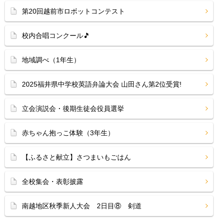
第20回越前市ロボットコンテスト
校内合唱コンクール🎵
地域調べ（1年生）
2025福井県中学校英語弁論大会 山田さん第2位受賞!
立会演説会・後期生徒会役員選挙
赤ちゃん抱っこ体験（3年生）
【ふるさと献立】さつまいもごはん
全校集会・表彰披露
南越地区秋季新人大会 2日目⑧ 剣道