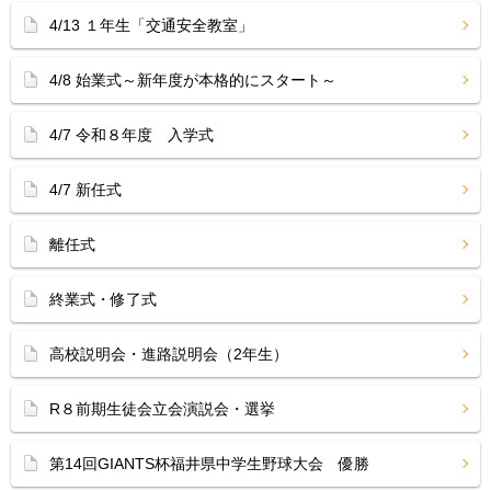
4/13 １年生「交通安全教室」
4/8 始業式～新年度が本格的にスタート～
4/7 令和８年度 入学式
4/7 新任式
離任式
終業式・修了式
高校説明会・進路説明会（2年生）
R８前期生徒会立会演説会・選挙
第14回GIANTS杯福井県中学生野球大会 優勝