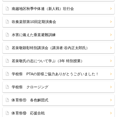
南越地区秋季中体連（新人戦）壮行会
吹奏楽部第10回定期演奏会
水害に備えた垂直避難訓練
若泉敬顕彰特別講演会（講演者:谷内正太郎氏）
若泉敬氏の志について学ぶ（3年 特別授業）
学校祭 PTAの皆様ご協力ありがとうございました！
学校祭 クロージング
体育祭⑪ 各色解団式
体育祭⑩ 応援合戦