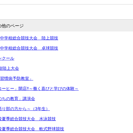
の他のページ
北信越中学校総合競技大会 陸上競技
北信越中学校総合競技大会 卓球競技
コンクール
学校陸上大会
生活習慣病予防教室」
きコーヒー」開店‼︎～働く喜びと学びの体験～
いのちの教育」講演会
～語り部の方から～（3年生）
中学校夏季総合競技大会 水泳競技
中学校夏季総合競技大会 軟式野球競技