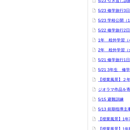
5/23 引き渡し訓
5/23 修学旅行3
5/23 学校公開（
5/22 修学旅行2
1年 校外学習（
2年 校外学習（
5/21 修学旅行1
5/21 3年生 
【授業風景】２
ジオラマ作品を
5/15 避難訓練
5/13 前期指導
【授業風景】1年英語「
【授業風景】1年