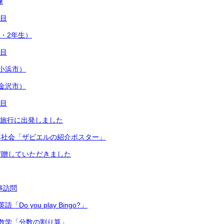
練
日目
1・2年生）
日目
小浜市）
金沢市）
日目
修学旅行に出発しました
年社会「ザビエルの紹介ポスター」
寄贈していただきました
主事訪問
Do you play Bingo?」
数学「分数の割り算」