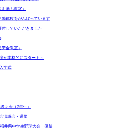
切さを学ぶ教室」
 部活動体験をがんばっています
ら寄付していただきました
会
交通安全教室」
新年度が本格的にスタート～
 入学式
説明会（2年生）
会演説会・選挙
S杯福井県中学生野球大会 優勝