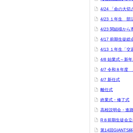
4/24 「命の大
4/23 １年生
4/23 関組様か
4/17 前期生徒総
4/13 １年生「
4/8 始業式～
4/7 令和８年度
4/7 新任式
離任式
終業式・修了式
高校説明会・進路
R８前期生徒会立
第14回GIANT