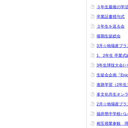
３年生最後の学
卒業証書授与式
３年生を送る会
後期生徒総会
3月☆地場産プラ
1、2年生 卒業
3年生球技大会(バ
生徒会企画『Enjoy
進路学習（2年生
多文化共生オンラ
2月☆地場産プラ
福井県中学校バ
相互授業参観 理