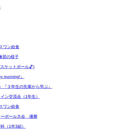
活
スワン給食
式練習の様子
スケットボール🏀)
 morning!』
）『３年生の先輩から学ぶ』
イン交流会（1年生）
スワン給食
レーボール大会 優勝
科（1年3組）