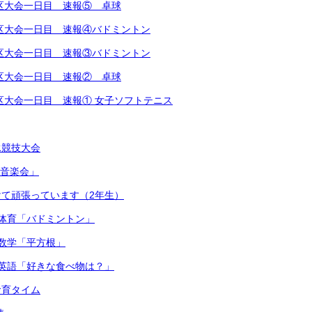
越地区大会一日目 速報⑤ 卓球
越地区大会一日目 速報④バドミントン
越地区大会一日目 速報③バドミントン
越地区大会一日目 速報② 卓球
越地区大会一日目 速報① 女子ソフトテニス
泳競技大会
連合音楽会」
て頑張っています（2年生）
体育「バドミントン」
数学「平方根」
英語「好きな食べ物は？」
食育タイム