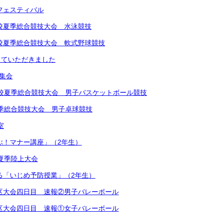
楽フェスティバル
中学校夏季総合競技大会 水泳競技
中学校夏季総合競技大会 軟式野球競技
していただきました
め集会
学校夏季総合競技大会 男子バスケットボール競技
夏季総合競技大会 男子卓球競技
室
学ぶ！マナー講座」（2年生）
学校夏季陸上大会
による「いじめ予防授業」（2年生）
越地区大会四日目 速報②男子バレーボール
越地区大会四日目 速報①女子バレーボール