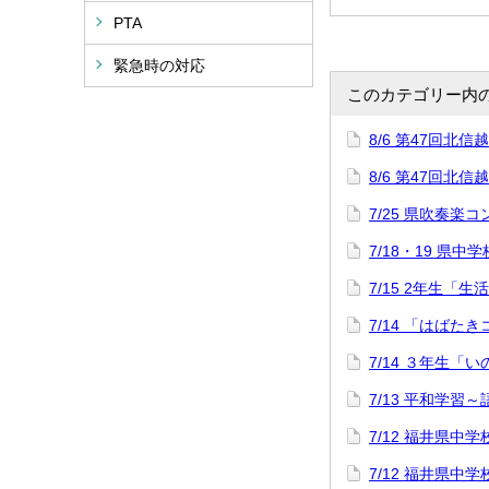
PTA
緊急時の対応
このカテゴリー内
8/6 第47回
8/6 第47回
7/25 県吹奏楽
7/18・19 県中
7/15 2年生「
7/14 「はばた
7/14 ３年生「
7/13 平和学習
7/12 福井県
7/12 福井県