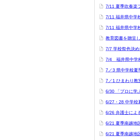
7/11 夏季吹奏
7/11 福井県
7/11 福井県
教育図書を贈呈
7/7 学校祭色決
7/4 福井県中
7／3 県中学校
7／1 ひまわり教
6/30 「プロに
6/27・28 中
6/26 弁護士
6/21 夏季南
6/21 夏季南