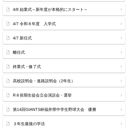
4/8 始業式～新年度が本格的にスタート～
4/7 令和８年度 入学式
4/7 新任式
離任式
終業式・修了式
高校説明会・進路説明会（2年生）
R８前期生徒会立会演説会・選挙
第14回GIANTS杯福井県中学生野球大会 優勝
３年生最後の学活