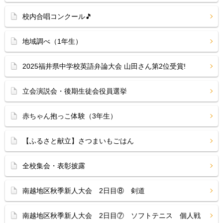
校内合唱コンクール🎵
地域調べ（1年生）
2025福井県中学校英語弁論大会 山田さん第2位受賞!
立会演説会・後期生徒会役員選挙
赤ちゃん抱っこ体験（3年生）
【ふるさと献立】さつまいもごはん
全校集会・表彰披露
南越地区秋季新人大会 2日目⑧ 剣道
南越地区秋季新人大会 2日目⑦ ソフトテニス 個人戦