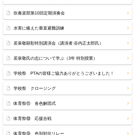
吹奏楽部第10回定期演奏会
水害に備えた垂直避難訓練
若泉敬顕彰特別講演会（講演者:谷内正太郎氏）
若泉敬氏の志について学ぶ（3年 特別授業）
学校祭 PTAの皆様ご協力ありがとうございました！
学校祭 クロージング
体育祭⑪ 各色解団式
体育祭⑩ 応援合戦
体育祭⑨ 色別対抗リレー