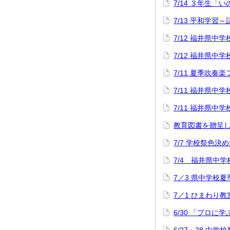
7/14 ３年生「
7/13 平和学習
7/12 福井県
7/12 福井県
7/11 夏季吹奏
7/11 福井県
7/11 福井県
教育図書を贈呈
7/7 学校祭色決
7/4 福井県中
7／3 県中学校
7／1 ひまわり教
6/30 「プロに