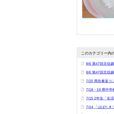
このカテゴリー内
8/6 第47回
8/6 第47回
7/25 県吹奏楽
7/18・19 県中
7/15 2年生「
7/14 「はばた