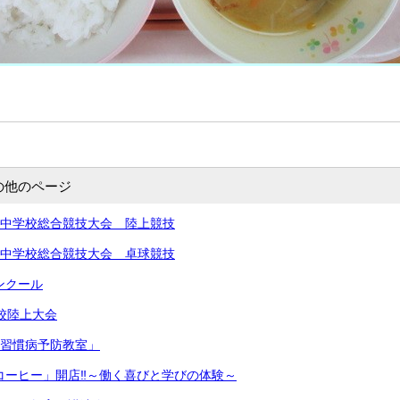
の他のページ
北信越中学校総合競技大会 陸上競技
北信越中学校総合競技大会 卓球競技
コンクール
学校陸上大会
生活習慣病予防教室」
きコーヒー」開店‼︎～働く喜びと学びの体験～