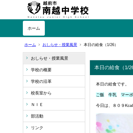
ホーム
ホーム
おしらせ・授業風景
本日の給食（1/26）
おしらせ・授業風景
本日の給食（1/2
学校の概要
学校の沿革
本日の給食です。
校長室から
ご飯
牛乳
マー
ＮＩＥ
今日は、８０９Kca
部活動
リンク