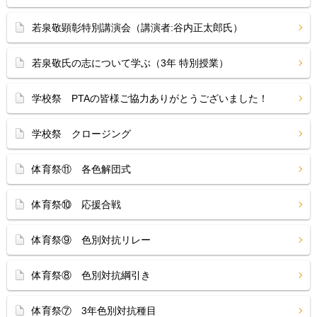
若泉敬顕彰特別講演会（講演者:谷内正太郎氏）
若泉敬氏の志について学ぶ（3年 特別授業）
学校祭 PTAの皆様ご協力ありがとうございました！
学校祭 クロージング
体育祭⑪ 各色解団式
体育祭⑩ 応援合戦
体育祭⑨ 色別対抗リレー
体育祭⑧ 色別対抗綱引き
体育祭⑦ 3年色別対抗種目