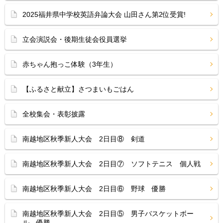
2025福井県中学校英語弁論大会 山田さん第2位受賞!
立会演説会・後期生徒会役員選挙
赤ちゃん抱っこ体験（3年生）
【ふるさと献立】さつまいもごはん
全校集会・表彰披露
南越地区秋季新人大会 2日目⑧ 剣道
南越地区秋季新人大会 2日目⑦ ソフトテニス 個人戦
南越地区秋季新人大会 2日目⑥ 野球 優勝
南越地区秋季新人大会 2日目⑤ 男子バスケットボー
ル 優勝